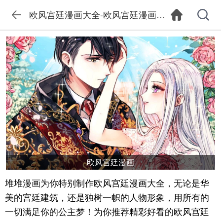
欧风宫廷漫画大全-欧风宫廷漫画推荐-韩国欧风
欧风宫廷漫画
堆堆漫画为你特别制作欧风宫廷漫画大全，无论是华
美的宫廷建筑，还是独树一帜的人物形象，用所有的
一切满足你的公主梦！为你推荐精彩好看的欧风宫廷