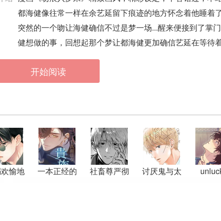
都海健像往常一样在余艺延留下痕迹的地方怀念着他睡着
突然的一个吻让海健确信不过是梦一场...醒来便接到了
健想做的事，回想起那个梦让都海健更加确信艺延在等待
开始阅读
溺欢愉地
一本正经的
社畜尊严彻
讨厌鬼与太
unluc
狱
贵族军人和
底蹂躏
阳
drea
精明狡黠的
商人