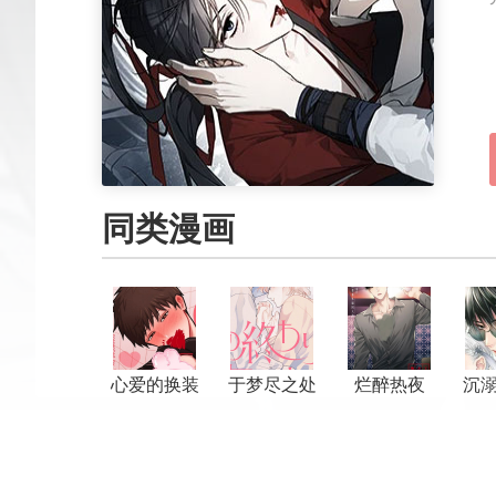
同类漫画
心爱的换装
于梦尽之处
烂醉热夜
沉
娃娃君
相见