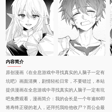
内容简介
原创漫画《在全息游戏中寻找真实的人脑子一定有
坑吧》画面清爽，剧情轻松日常，不要错过，本站
提供漫画在全息游戏中寻找真实的人脑子一定有坑
吧免费观看，漫画简介：我的会长是一个年逾80即
将寿终正寝的老人，还拜托我给他收尸？而公会最