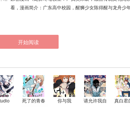
看，漫画简介：广东高中校园，醒狮少女陈得醒与龙舟少年
开始阅读
tudio
死了的青春
你与我
请允许我自
真白君
bana
还会盛开吗
豪
习教