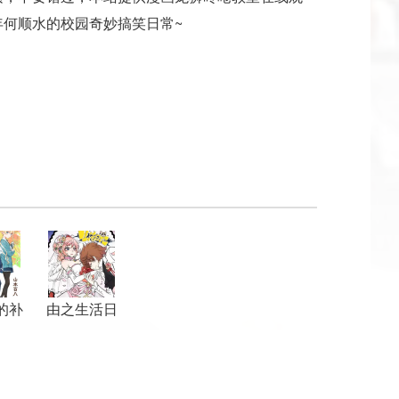
何顺水的校园奇妙搞笑日常~
的补
由之生活日
室
记