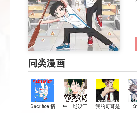
同类漫画
Sacrifice 牺
中二期没干
我的哥哥是
S
牲
劲
恶犬
Ca