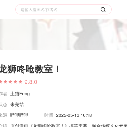
龙狮咚呛教室！
9.8.0
作者
土猫Feng
状态
未完结
来源
哔哩哔哩
时间
2025-05-13 10:18
介绍
原创漫画《龙狮咚呛教室！》搞笑来袭，融合传统文化元