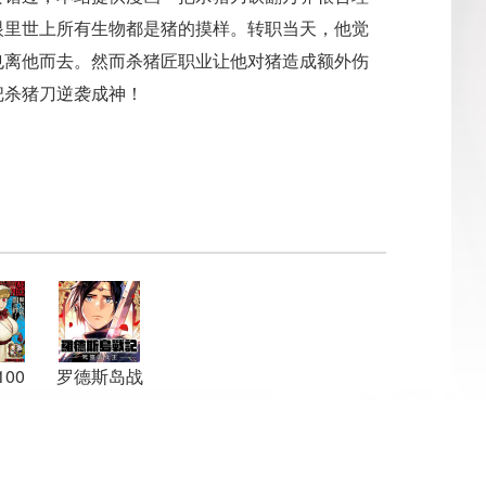
眼里世上所有生物都是猪的摸样。转职当天，他觉
也离他而去。然而杀猪匠职业让他对猪造成额外伤
把杀猪刀逆袭成神！
00
罗德斯岛战
记：死灵的
女王