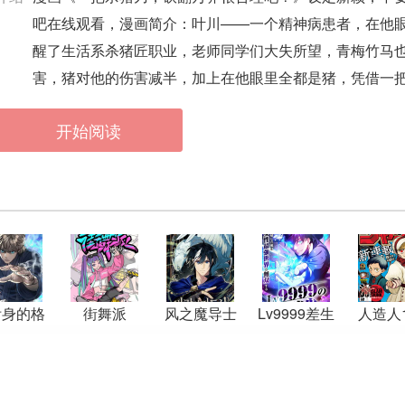
吧在线观看，漫画简介：叶川——一个精神病患者，在他
醒了生活系杀猪匠职业，老师同学们大失所望，青梅竹马
害，猪对他的伤害减半，加上在他眼里全都是猪，凭借一
开始阅读
附身的格
街舞派
风之魔导士
Lv9999差生
人造人1
斗者
～我回来
了，我要称
霸这个女人
最强的世界