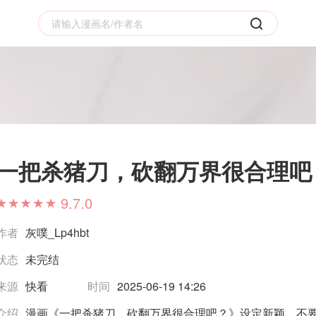
一把杀猪刀，砍翻万界很合理吧
9.7.0
作者
灰噗_Lp4hbt
状态
未完结
来源
快看
时间
2025-06-19 14:26
介绍
漫画《一把杀猪刀，砍翻万界很合理吧？》设定新颖，不