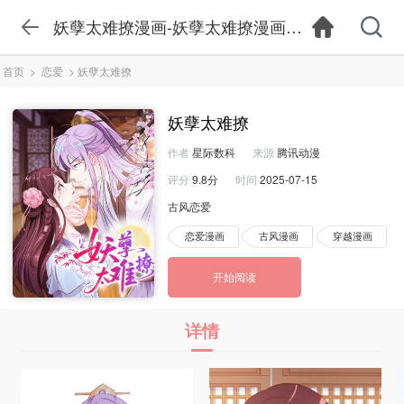
妖孽太难撩漫画-妖孽太难撩漫画免费阅读-妖孽
首页
>
恋爱
>
妖孽太难撩
妖孽太难撩
作者
星际数科
来源
腾讯动漫
评分
9.8分
时间
2025-07-15
古风恋爱
恋爱漫画
古风漫画
穿越漫画
开始阅读
详情