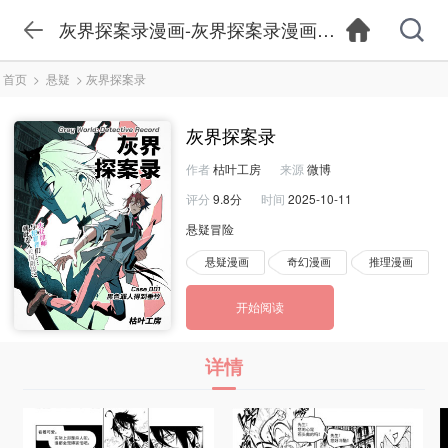
灰界探案录漫画-灰界探案录漫画免费观看-灰界
首页
>
悬疑
>
灰界探案录
灰界探案录
作者
枯叶工房
来源
微博
评分
9.8分
时间
2025-10-11
悬疑冒险
悬疑漫画
奇幻漫画
推理漫画
开始阅读
详情