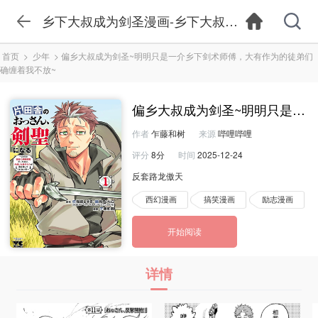
乡下大叔成为剑圣漫画-乡下大叔成为剑圣漫画在
首页
>
少年
>
偏乡大叔成为剑圣~明明只是一介乡下剑术师傅，大有作为的徒弟们
确缠着我不放~
偏乡大叔成为剑圣~明明只是一
作者
乍藤和树
来源
哔哩哔哩
评分
8分
时间
2025-12-24
反套路龙傲天
西幻漫画
搞笑漫画
励志漫画
开始阅读
详情