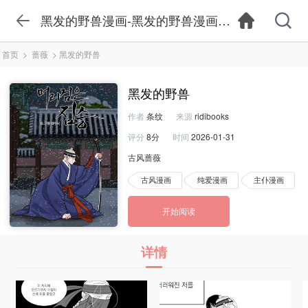
黑发的野兽漫画-黑发的野兽漫画在线观看-黑发
首页
>
蔷薇
>
黑发的野兽
黑发的野兽
作者
条纹
来源
ridibooks
评分
8分
时间
2026-01-31
古风蔷薇
古风漫画
纯爱漫画
主仆漫画
开始阅读
详情