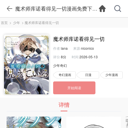
魔术师库诺看得见一切漫画免费下拉式-魔术师库
首页
>
少年
>
魔术师库诺看得见一切
魔术师库诺看得见一切
作者
lana
来源
niconico
评分
8分
时间
2026-05-13
少年奇幻
奇幻漫画
日漫
少年漫画
开始阅读
详情