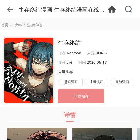
生存终结漫画-生存终结漫画在线观看-生存终结
首页
>
少年
>
生存终结
生存终结
作者
webtoon
来源
SONG
评分
9分
时间
2026-05-13
末世生存
悬疑漫画
末世漫画
冒险漫画
开始阅读
详情