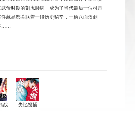
汉武帝时期的刻虎腰牌，成为了当代最后一位司隶
每件藏品都关联着一段历史秘辛，一柄八面汉剑，
事……
岛战
失忆投捕
灵的
王