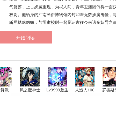
气复苏，上古妖魔重现，为祸人间，青年卫渊因偶得一面
校尉。他栖身的江南民俗博物馆内封印着无数妖魔鬼怪，
斩尽魑魅魍魉，与司隶校尉一起见证古往今来诸多妖异之
开始阅读
街舞派
风之魔导士
Lv9999差生
人造人100
罗德斯
～我回来
记：死
了，我要称
女
霸这个女人
最强的世界