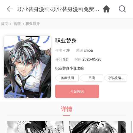
职业替身漫画-职业替身漫画免费阅读下拉式-职
首页
>
蔷薇
>
职业替身
职业替身
作者
七生
来源
cmoa
评分
9分
时间
2026-05-20
职业替身小说改编
蔷薇漫画
日漫
小说改编漫画
开始阅读
详情