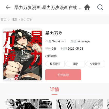
暴力万岁漫画-暴力万岁漫画在线观看-暴力万岁
首页
>
日漫
>
暴力万岁
暴力万岁
作者
Nadainishi
来源
yanmaga
评分
9分
时间
2026-05-23
校园动作
校园漫画
日漫
少女漫画
开始阅读
详情