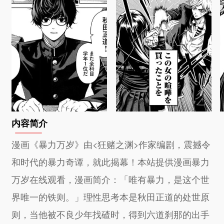
内容简介
漫画《暴力万岁》由<狂赌之渊>作家编剧，震撼令
和时代的暴力奇谭，就此揭幕！本站提供漫画暴力
万岁在线观看，漫画简介：「唯有暴力，是这个世
界唯一的铁则。」理性思考本是秋田正道的处世原
则，当他被不良少年找碴时，得到六道刹那的出手