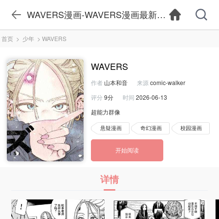
WAVERS漫画-WAVERS漫画最新章节更新-WA
首页
>
少年
>
WAVERS
WAVERS
作者
山本和音
来源
comic-walker
评分
9分
时间
2026-06-13
超能力群像
悬疑漫画
奇幻漫画
校园漫画
开始阅读
详情