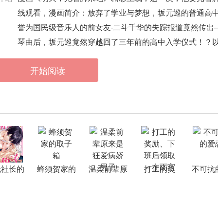
线观看，漫画简介：放弃了学业与梦想，坂元巡的普通高
誉为国民级音乐人的前女友·二斗千华的失踪报道竟然传出
琴曲后，坂元巡竟然穿越回了三年前的高中入学仪式！？
开始阅读
伦社长的
蜂须贺家的
温柔前辈原
打工的奖
不可抗
宠小兔子
取子箱
来是狂爱病
励、下班后
恋
娇男子
领取～在雨
宫君家开始
做家政服务