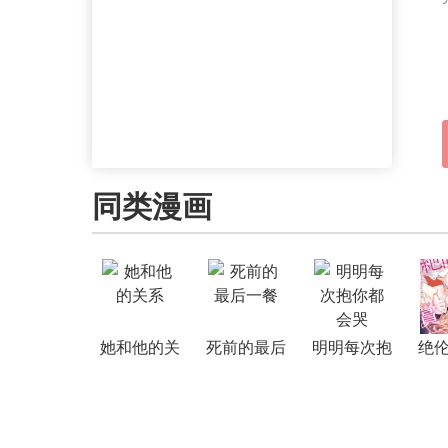
同类漫画
她和他的关
死前的最后
明明每次抱
绝
系
一餐
你都会哭
爱