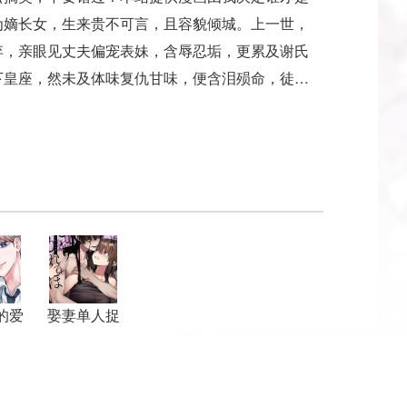
为嫡长女，生来贵不可言，且容貌倾城。上一世，
弃，亲眼见丈夫偏宠表妹，含辱忍垢，更累及谢氏
下皇座，然未及体味复仇甘味，便含泪殒命，徒留
的爱
娶妻单人捉
迷藏