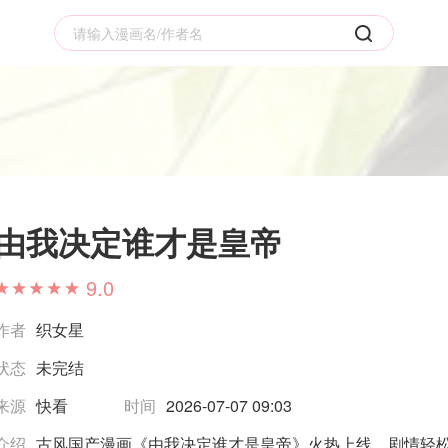
由我决定谁才是皇帝
9.0
作者
织女星
状态
未完结
来源
快看
时间
2026-07-07 09:03
介绍
古风国产漫画《由我决定谁才是皇帝》火热上线，剧情轻