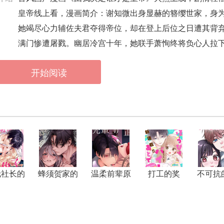
皇帝线上看，漫画简介：谢知微出身显赫的簪缨世家，身
她竭尽心力辅佐夫君夺得帝位，却在登上后位之日遭其背
满门惨遭屠戮。幽居冷宫十年，她联手萧恂终将负心人拉
满腔恨意与未竟之局。
开始阅读
伦社长的
蜂须贺家的
温柔前辈原
打工的奖
不可抗
宠小兔子
取子箱
来是狂爱病
励、下班后
恋
娇男子
领取～在雨
宫君家开始
做家政服务