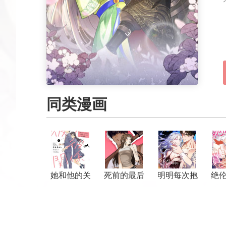
同类漫画
她和他的关
死前的最后
明明每次抱
绝
系
一餐
你都会哭
爱