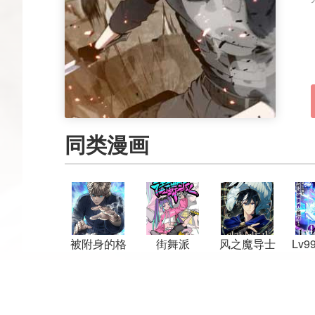
同类漫画
被附身的格
街舞派
风之魔导士
Lv9
斗者
～
了
霸
最