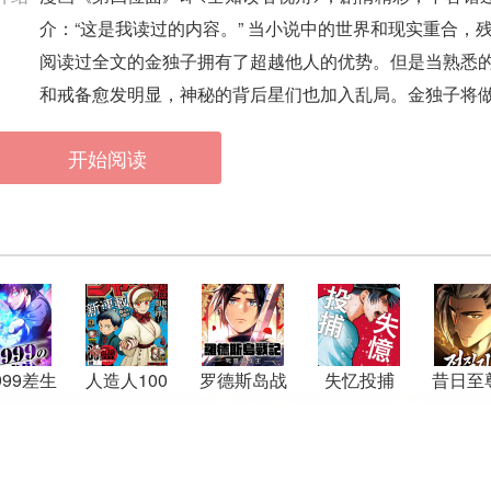
介：“这是我读过的内容。” 当小说中的世界和现实重合
阅读过全文的金独子拥有了超越他人的优势。但是当熟悉的
和戒备愈发明显，神秘的背后星们也加入乱局。金独子将
开始阅读
999差生
人造人100
罗德斯岛战
失忆投捕
昔日至
我回来
记：死灵的
回武
，我要称
女王
这个女人
强的世界