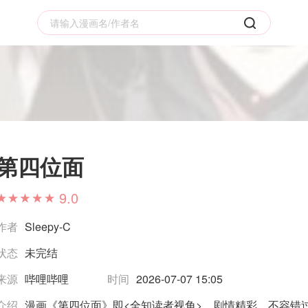
第四位面
9.0
作者
Sleepy-C
状态
未完结
来源
哔哩哔哩
时间
2026-07-07 15:05
介绍
漫画《第四位面》即<全知读者视角>，剧情精彩，不容错