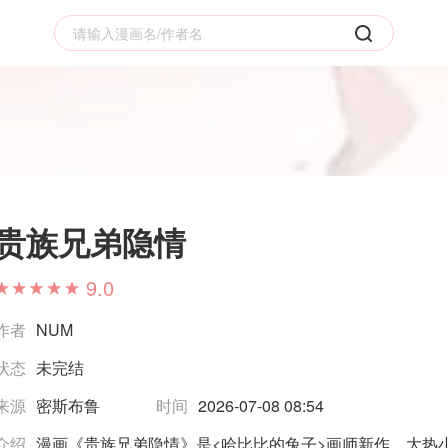
贵族兄弟隐情
9.0
作者
NUM
状态
未完结
来源
密斯布鲁
时间
2026-07-08 08:54
介绍
漫画《贵族兄弟隐情》是<哈比比的兔子>画师新作，大热