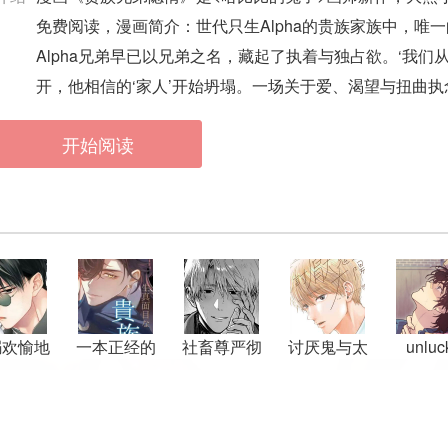
免费阅读，漫画简介：世代只生Alpha的贵族家族中，唯一
Alpha兄弟早已以兄弟之名，藏起了执着与独占欲。‘我
开，他相信的‘家人’开始坍塌。一场关于爱、渴望与扭曲
开始阅读
溺欢愉地
一本正经的
社畜尊严彻
讨厌鬼与太
unluc
狱
贵族军人和
底蹂躏
阳
drea
精明狡黠的
商人