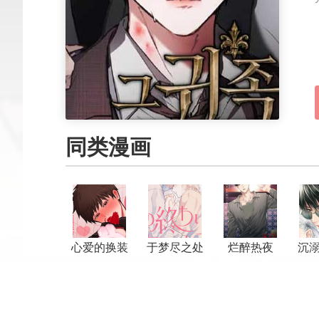
同类漫画
心爱的换装
于梦尽之处
烂醉热夜
沉
娃娃君
相见