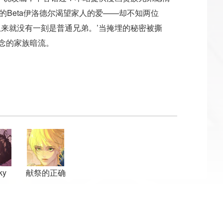
的Beta伊洛德尔渴望家人的爱——却不知两位
们从来就没有一刻是普通兄弟。’当掩埋的秘密被撕
执念的家族暗流。
ky
献祭的正确
m
姿势