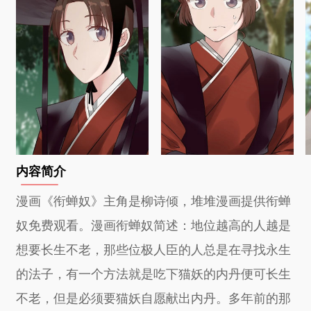
内容简介
漫画《衔蝉奴》主角是柳诗倾，堆堆漫画提供衔蝉
奴免费观看。漫画衔蝉奴简述：地位越高的人越是
想要长生不老，那些位极人臣的人总是在寻找永生
的法子，有一个方法就是吃下猫妖的内丹便可长生
不老，但是必须要猫妖自愿献出内丹。多年前的那