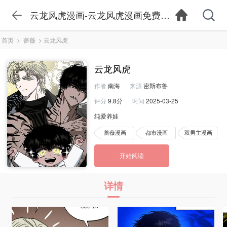
云龙风虎漫画-云龙风虎漫画免费观看-云龙风虎
首页
>
蔷薇
>
云龙风虎
云龙风虎
作者
南海
来源
密斯布鲁
评分
9.8分
时间
2025-03-25
纯爱养娃
蔷薇漫画
都市漫画
双男主漫画
开始阅读
详情