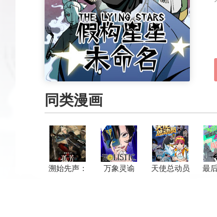
同类漫画
溯始先声：
万象灵谕
天使总动员
最
孤芳