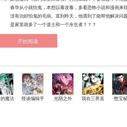
春华从小就怕鬼，本想以毒攻毒，多看恐怖小说和漫画来壮胆，
没有治好怕鬼的毛病。直到昨天，他遇到了能帮他解决问
是家里就多了一个道士和一个永生者？？？
开始阅读
后的魔法
怪谈编辑手
光阴之外
我在三界直
憋宝
少女
记
播带货