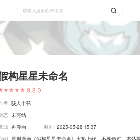
假构星星未命名
9.8.0
作者
骇人十弦
状态
未完结
来源
再漫画
时间
2025-05-28 15:37
介绍
原创漫画《假构星星未命名》火热上线，不要错过，本站