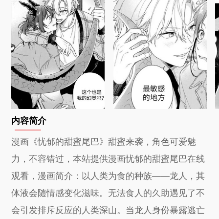
内容简介
漫画《忧郁的甜蜜尾巴》甜蜜来袭，角色可爱魅
力，不容错过，本站提供漫画忧郁的甜蜜尾巴在线
观看，漫画简介：以人类为食的种族——龙人，其
体液会随情感变化滋味。无法食人的久助遇见了不
会引发排斥反应的人类深山。当龙人身份暴露逃亡