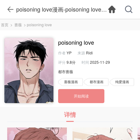
poisoning love漫画-poisoning love漫画下拉式观
首页
>
蔷薇
>
poisoning love
poisoning love
作者
YP
来源
Ridi
评分
9.8分
时间
2025-11-29
都市蔷薇
蔷薇漫画
都市漫画
纯爱漫画
开始阅读
详情