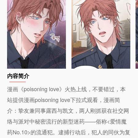
内容简介
漫画《poisoning love》火热上线，不要错过，本
站提供漫画poisoning love下拉式观看，漫画简
介：挚友兼同事露西与凯文，两人刚抓获在社交网
络与派对中秘密流行的新型迷药——俗称<爱情魔
药No.10>的流通犯。逮捕行动后，犯人的同伙为复