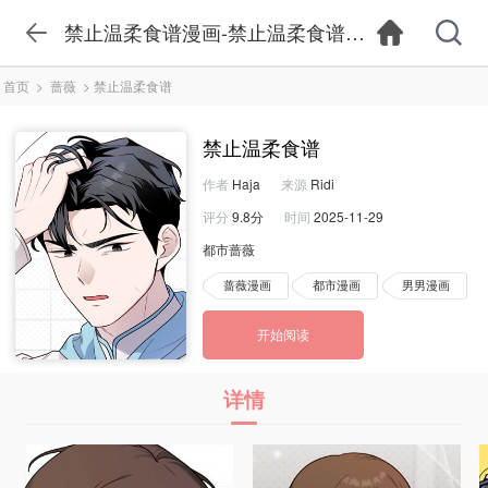
禁止温柔食谱漫画-禁止温柔食谱漫画在线观看-
首页
>
蔷薇
>
禁止温柔食谱
禁止温柔食谱
作者
Haja
来源
Ridi
评分
9.8分
时间
2025-11-29
都市蔷薇
蔷薇漫画
都市漫画
男男漫画
开始阅读
详情