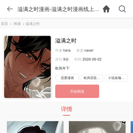
溢满之时漫画-溢满之时漫画线上看-溢满之时漫
首页
>
韩漫
>
溢满之时
溢满之时
作者
hera
来源
naver
评分
9分
时间
2026-06-02
欧风年下
恋爱漫画
欧风宫廷漫画
小说改编漫画
开始阅读
详情