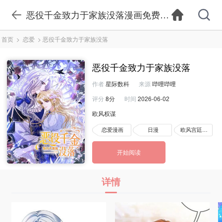
恶役千金致力于家族没落漫画免费观看-恶役千金
首页
>
恋爱
>
恶役千金致力于家族没落
恶役千金致力于家族没落
作者
星际数科
来源
哔哩哔哩
评分
8分
时间
2026-06-02
欧风权谋
恋爱漫画
日漫
欧风宫廷漫画
开始阅读
详情