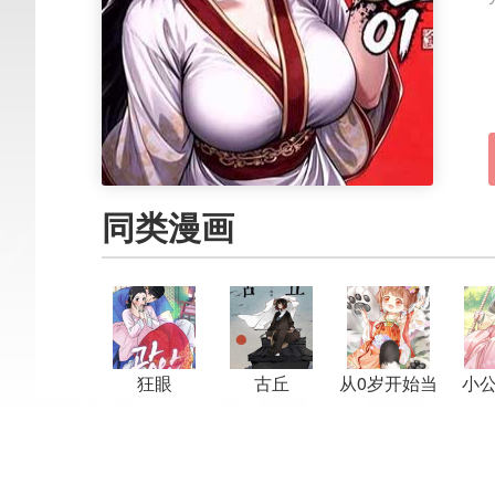
同类漫画
狂眼
古丘
从0岁开始当
小
团宠
母