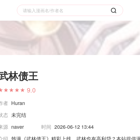
武林债王
9.0
作者
Huran
状态
未完结
来源
naver
时间
2026-06-12 13:44
介绍
韩漫《武林债王》精彩上线，武林也有高利贷？本站提供