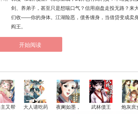
剑、养弟子，甚至只是想喘口气？信用崩盘走投无路？来
们收——你的身体。江湖险恶，债务缠身，当借贷变成卖
阎王。
开始阅读
公主又帮
大人请吃药
夜阑如墨，
武林债王
炮灰庶
妃争宠了
银月映霜辉
想靠可
生