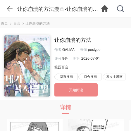
让你崩溃的方法漫画-让你崩溃的方法漫画在线观
首页
>
百合
>
让你崩溃的方法
让你崩溃的方法
作者
GALMA
来源
postype
评分
9分
时间
2026-07-01
校园百合
都市漫画
百合漫画
双女主漫画
开始阅读
详情