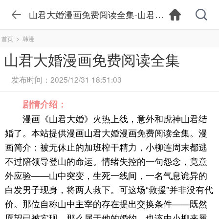
山君大婚漫画免费阅读全集-山君大婚漫画在线观
首页
>
韩漫
山君大婚漫画免费阅读全集
发布时间：2025/12/31 18:51:03
剧情介绍：
漫画《山君大婚》火热上线，意外和虎神山君结
婚了。本站提供漫画山君大婚漫画免费阅读全集。漫
画简介：被无休止的加班榨干精力，小柳连周末都逃
不过陪领导登山的命运。情绪失控的一句怨念，竟意
外应验——山中突变，生死一线间，一名气息诡异的
白发男子现身，将两人救下。可这场“救援”并非没有代
价。那位自称山中主宰的存在提出交换条件——既然
愿望已被实现，那么属于他的婚约，也该由小柳来履