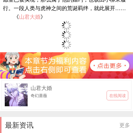
行。一段人类与虎神之间的荒诞羁绊，就此展开……
《
山君大婚
》
山君大婚
在线阅读
奇幻蔷薇
最新资讯
更多