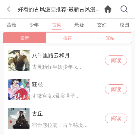
好看的古风漫画推荐-最新古风漫画大全
蔷薇
少年
古风
悬疑
玄幻
校园
最新
推荐
完结
八千里路云和月
阅读
古灵精怪半妖少年 x...
狂眼
阅读
卑微宫女x暴戾世子...
古丘
阅读
宿命感拉满！古丘秘境...