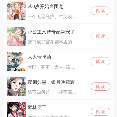
从0岁开始当团宠
阅读
一个无母庇护、生父漠...
小公主又帮母妃争宠了
阅读
穿书成了宫斗剧本里的...
大人请吃药
阅读
大郎，啊不，大人~该...
夜阑如墨，银月映霜辉
阅读
情不知所起，一往而深...
武林债王
阅读